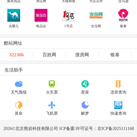
聚美优品
淘宝网
天猫商城
大众点评
亚马逊
去哪儿
唯品会
1号店
当当网
银泰
酷站网址
322306
百姓网
搜房网
银泰
生活助手
天气预报
火车票
星座
违章查询
算命
飞机票
解梦
快递查询
2026©北京熊岩科技有限公司 ICP备案/许可证号：京ICP备2025111168