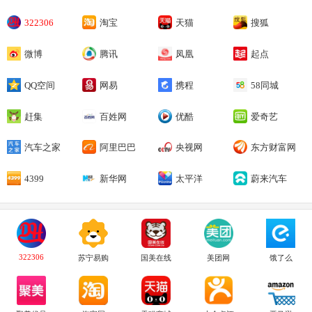
322306
淘宝
天猫
搜狐
微博
腾讯
凤凰
起点
QQ空间
网易
携程
58同城
赶集
百姓网
优酷
爱奇艺
汽车之家
阿里巴巴
央视网
东方财富网
4399
新华网
太平洋
蔚来汽车
322306
苏宁易购
国美在线
美团网
饿了么